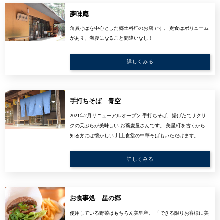
夢味庵
角煮そばを中心とした郷土料理のお店です。 定食はボリューム
があり、満腹になること間違いなし！
詳しくみる
手打ちそば 青空
2021年2月リニューアルオープン 手打ちそば、揚げたてサクサ
クの天ぷらが美味しい お蕎麦屋さんです。 美星町を古くから
知る方には懐かしい 川上食堂の中華そばもいただけます。
詳しくみる
お食事処 星の郷
使用している野菜はもちろん美星産。 「できる限りお客様に美