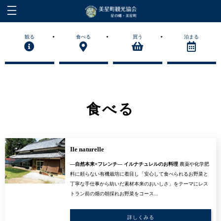
観る
食べる
買う
泊まる
食べる
Ile naturelle
―自然本来×フレンチ― イルナチュレルのお料理
農薬や化学肥
料に頼らない有機栽培に着目し「安心して食べられるお野菜と
丁寧な手仕事から紡いだ素材本来のおいしさ」をテーマにレス
トラン前の畑の朝採れお野菜をコース...
詳しくみる