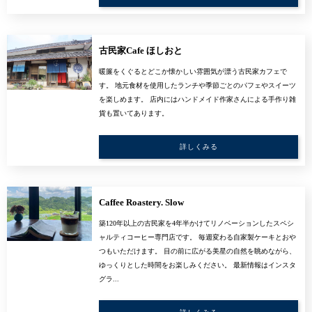
古民家Cafe ほしおと
暖簾をくぐるとどこか懐かしい雰囲気が漂う古民家カフェで
す。 地元食材を使用したランチや季節ごとのパフェやスイーツ
を楽しめます。 店内にはハンドメイド作家さんによる手作り雑
貨も置いてあります。
詳しくみる
Caffee Roastery. Slow
築120年以上の古民家を4年半かけてリノベーションしたスペシ
ャルティコーヒー専門店です。 毎週変わる自家製ケーキとおや
つもいただけます。 目の前に広がる美星の自然を眺めながら、
ゆっくりとした時間をお楽しみください。 最新情報はインスタ
グラ...