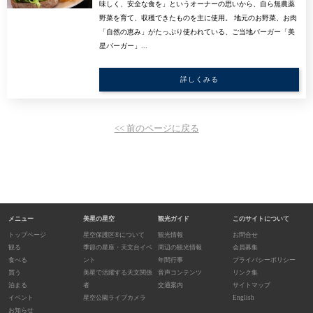
味しく、安全な食を」というオーナーの思いから、自ら無農薬
野菜を育て、収穫できたものを主に使用。 地元のお野菜、お肉
「自然の恵み」がたっぷり使われている、ご当地バーガー「美
星バーガー」...
詳しくみる
<< 前のページに戻る
メニュー
美星の星空
観光ガイド
このサイトについて
トップページ
星空保護区®について
観光情報
お問合せ
観る
季節の星座・天文台イベ
周辺の観光情報
会員募集
食べる
ント
年間行事
プライバシーポリシー
買う
美星で活躍する天文関係
音声コンテンツ
リンク集
泊まる
者
交通案内
サイトマップ
イベント
星空公園ライブカメラ
English
お知らせ