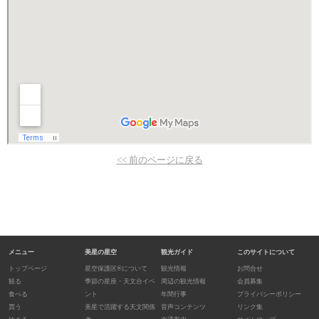
<< 前のページに戻る
メニュー
美星の星空
観光ガイド
このサイトについて
トップページ
星空保護区®について
観光情報
お問合せ
観る
季節の星座・天文台イベ
周辺の観光情報
会員募集
食べる
ント
年間行事
プライバシーポリシー
買う
美星で活躍する天文関係
音声コンテンツ
リンク集