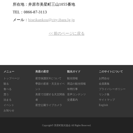
所在地：井原市美星町三山1055番地
TEL：0866-87-3113
メール：
biseikankou@city.ibara.lg.jp
<< 前のページに戻る
メニュー
美星の星空
観光ガイド
このサイトについて
トップページ
星空保護区®について
観光情報
お問合せ
観る
季節の星座・天文台イベ
周辺の観光情報
会員募集
食べる
ント
年間行事
プライバシーポリシー
買う
美星で活躍する天文関係
音声コンテンツ
リンク集
泊まる
者
交通案内
サイトマップ
イベント
星空公園ライブカメラ
English
お知らせ
Copyright©
美星町観光協会
All Rights Reserved.