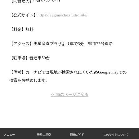
【問合せ先】080-9522-7899
【公式サイト】
https://eggmarche.studio.site/
【料金】無料
【アクセス】美星産直プラザより車で3分、県道77号線沿
【駐車場】普通車50台
【備考】カーナビでは現地が検索されにくいためGoogle mapでの
検索をお勧めします。
<< 前のページに戻る
メニュー
美星の星空
観光ガイド
このサイトについて