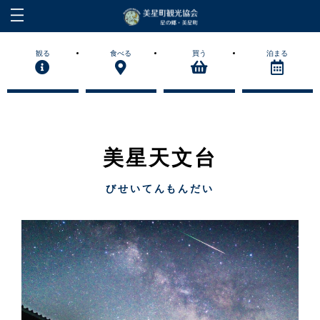
観る
食べる
買う
泊まる
美星天文台
びせいてんもんだい