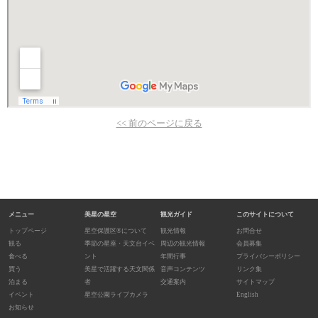
<< 前のページに戻る
メニュー
美星の星空
観光ガイド
このサイトについて
トップページ
星空保護区®について
観光情報
お問合せ
観る
季節の星座・天文台イベ
周辺の観光情報
会員募集
食べる
ント
年間行事
プライバシーポリシー
買う
美星で活躍する天文関係
音声コンテンツ
リンク集
泊まる
者
交通案内
サイトマップ
イベント
星空公園ライブカメラ
English
お知らせ