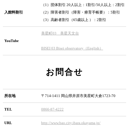
（1）団体割引 20人以上：1割引/50人以上：2割引
入館料割引
（2）障害者割引（障害・療育手帳要）：5割引
（3）高齢者割引（65歳以上 ）：2割引
美星町03 美星天文台
YouTube
BISEI 03 Bisei observatory（English）
お問合せ
所在地
〒714-1411 岡山県井原市美星町大倉1723-70
TEL
0866-87-4222
URL
http://www.bao.city.ibara.okayama.jp/