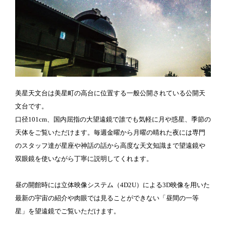
美星天文台は美星町の高台に位置する一般公開されている公開天
文台です。
口径101cm、国内屈指の大望遠鏡で誰でも気軽に月や惑星、季節の
天体をご覧いただけます。毎週金曜から月曜の晴れた夜には専門
のスタッフ達が星座や神話の話から高度な天文知識まで望遠鏡や
双眼鏡を使いながら丁寧に説明してくれます。
昼の開館時には立体映像システム（4D2U）による3D映像を用いた
最新の宇宙の紹介や肉眼では見ることができない「昼間の一等
星」を望遠鏡でご覧いただけます。